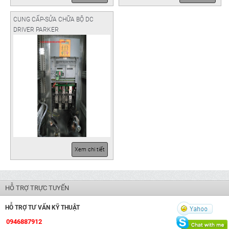
CUNG CẤP-SỬA CHỮA BỘ DC
DRIVER PARKER
Xem chi tiết
HỖ TRỢ TRỰC TUYẾN
HỖ TRỢ TƯ VẤN KỸ THUẬT
0946887912