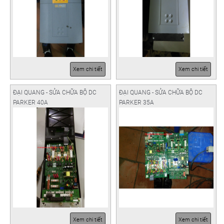
Xem chi tiết
Xem chi tiết
ĐẠI QUANG - SỬA CHỮA BỘ DC
ĐẠI QUANG - SỬA CHỮA BỘ DC
PARKER 40A
PARKER 35A
Xem chi tiết
Xem chi tiết