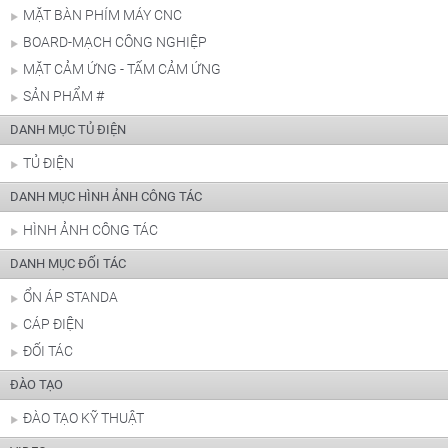
MẶT BÀN PHÍM MÁY CNC
BOARD-MẠCH CÔNG NGHIỆP
MẶT CẢM ỨNG - TẤM CẢM ỨNG
SẢN PHẨM #
DANH MỤC TỦ ĐIỆN
TỦ ĐIỆN
DANH MỤC HÌNH ẢNH CÔNG TÁC
HÌNH ẢNH CÔNG TÁC
DANH MỤC ĐỐI TÁC
ỔN ÁP STANDA
CÁP ĐIỆN
ĐỐI TÁC
ĐÀO TẠO
ĐÀO TẠO KỸ THUẬT