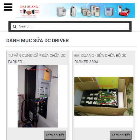
DANH MỤC SỬA DC DRIVER
TƯ VẤN-CUNG CẤP-SỬA CHỮA DC
ĐẠI QUANG - SỬA CHỮA BỘ DC
PARKER...
PARKER 830A
Xem chi tiết
Xem chi tiết