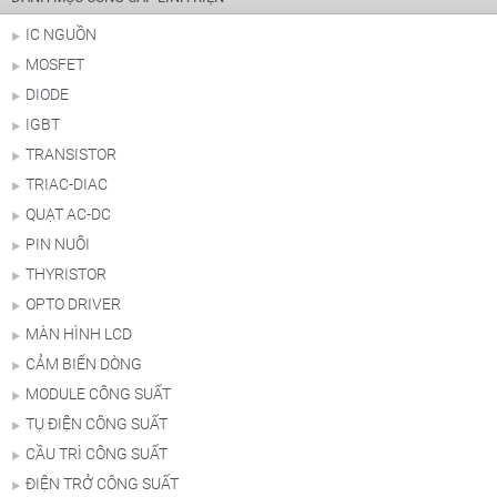
IC NGUỒN
MOSFET
DIODE
IGBT
TRANSISTOR
TRIAC-DIAC
QUẠT AC-DC
PIN NUÔI
THYRISTOR
OPTO DRIVER
MÀN HÌNH LCD
CẢM BIẾN DÒNG
MODULE CÔNG SUẤT
TỤ ĐIỆN CÔNG SUẤT
CẦU TRÌ CÔNG SUẤT
ĐIỆN TRỞ CÔNG SUẤT