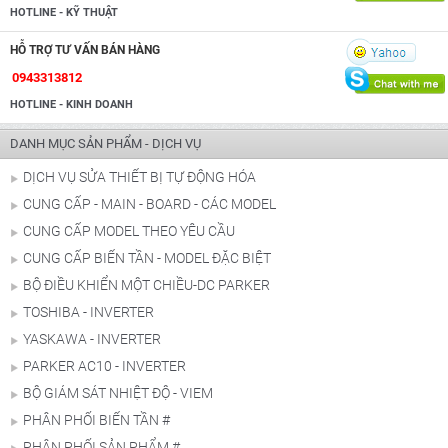
HOTLINE - KỸ THUẬT
HỖ TRỢ TƯ VẤN BÁN HÀNG
0943313812
HOTLINE - KINH DOANH
DANH MỤC SẢN PHẨM - DỊCH VỤ
DỊCH VỤ SỬA THIẾT BỊ TỰ ĐỘNG HÓA
CUNG CẤP - MAIN - BOARD - CÁC MODEL
CUNG CẤP MODEL THEO YÊU CẦU
CUNG CẤP BIẾN TẦN - MODEL ĐẶC BIỆT
BỘ ĐIỀU KHIỂN MỘT CHIỀU-DC PARKER
TOSHIBA - INVERTER
YASKAWA - INVERTER
PARKER AC10 - INVERTER
BỘ GIÁM SÁT NHIỆT ĐỘ - VIEM
PHÂN PHỐI BIẾN TẦN #
PHÂN PHỐI SẢN PHẨM #