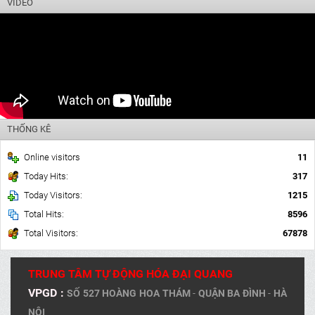
VIDEO
THỐNG KÊ
Online visitors
11
Today Hits:
317
Today Visitors:
1215
Total Hits:
8596
Total Visitors:
67878
TRUNG TÂM TỰ ĐỘNG HÓA ĐẠI QUANG
VPGD :
SỐ 527 HOÀNG HOA THÁM
-
QUẬN BA ĐÌNH
-
HÀ
NỘI