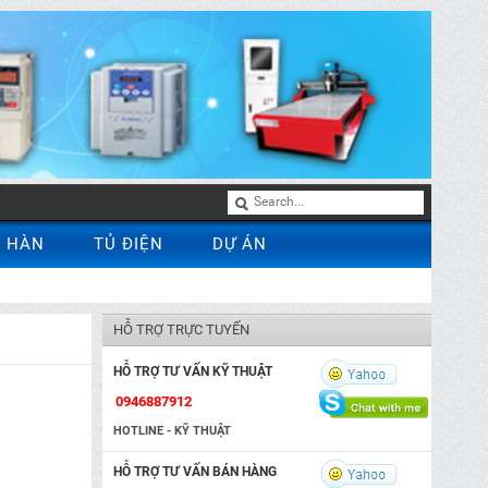
 HÀN
TỦ ĐIỆN
DỰ ÁN
HỖ TRỢ TRỰC TUYẾN
HỖ TRỢ TƯ VẤN KỸ THUẬT
0946887912
HOTLINE - KỸ THUẬT
HỖ TRỢ TƯ VẤN BÁN HÀNG