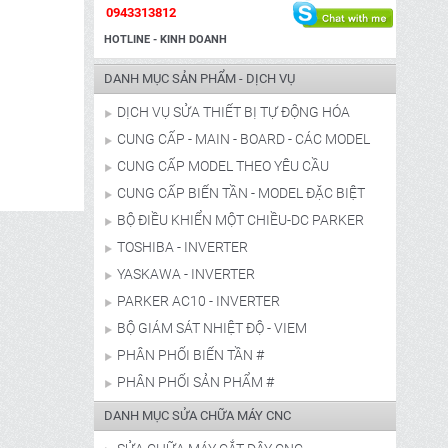
0943313812
HOTLINE - KINH DOANH
DANH MỤC SẢN PHẨM - DỊCH VỤ
DỊCH VỤ SỬA THIẾT BỊ TỰ ĐỘNG HÓA
CUNG CẤP - MAIN - BOARD - CÁC MODEL
CUNG CẤP MODEL THEO YÊU CẦU
CUNG CẤP BIẾN TẦN - MODEL ĐẶC BIỆT
BỘ ĐIỀU KHIỂN MỘT CHIỀU-DC PARKER
TOSHIBA - INVERTER
YASKAWA - INVERTER
PARKER AC10 - INVERTER
BỘ GIÁM SÁT NHIỆT ĐỘ - VIEM
PHÂN PHỐI BIẾN TẦN #
PHÂN PHỐI SẢN PHẨM #
DANH MỤC SỬA CHỮA MÁY CNC