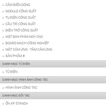
CẢM BIẾN DÒNG
MODULE CÔNG SUẤT
TỤ ĐIỆN CÔNG SUẤT
CẦU TRÌ CÔNG SUẤT
ĐIỆN TRỞ CÔNG SUẤT
MẶT BÀN PHÍM MÁY CNC
BOARD-MẠCH CÔNG NGHIỆP
MẶT CẢM ỨNG - TẤM CẢM ỨNG
SẢN PHẨM #
DANH MỤC TỦ ĐIỆN
TỦ ĐIỆN
DANH MỤC HÌNH ẢNH CÔNG TÁC
HÌNH ẢNH CÔNG TÁC
DANH MỤC ĐỐI TÁC
ỔN ÁP STANDA