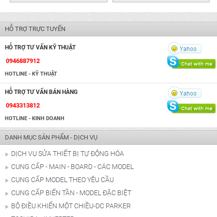
HỖ TRỢ TRỰC TUYẾN
HỖ TRỢ TƯ VẤN KỸ THUẬT
0946887912
HOTLINE - KỸ THUẬT
HỖ TRỢ TƯ VẤN BÁN HÀNG
0943313812
HOTLINE - KINH DOANH
DANH MỤC SẢN PHẨM - DỊCH VỤ
DỊCH VỤ SỬA THIẾT BỊ TỰ ĐỘNG HÓA
CUNG CẤP - MAIN - BOARD - CÁC MODEL
CUNG CẤP MODEL THEO YÊU CẦU
CUNG CẤP BIẾN TẦN - MODEL ĐẶC BIỆT
BỘ ĐIỀU KHIỂN MỘT CHIỀU-DC PARKER