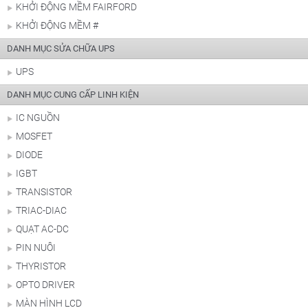
KHỞI ĐỘNG MỀM FAIRFORD
KHỞI ĐỘNG MỀM #
DANH MỤC SỬA CHỮA UPS
UPS
DANH MỤC CUNG CẤP LINH KIỆN
IC NGUỒN
MOSFET
DIODE
IGBT
TRANSISTOR
TRIAC-DIAC
QUẠT AC-DC
PIN NUÔI
THYRISTOR
OPTO DRIVER
MÀN HÌNH LCD