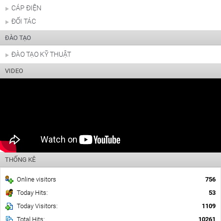
CÁP ĐIỆN
ĐỐI TÁC
ĐÀO TẠO
ĐÀO TẠO KỸ THUẬT
VIDEO
THỐNG KÊ
Online visitors
756
Today Hits:
53
Today Visitors:
1109
Total Hits:
10261