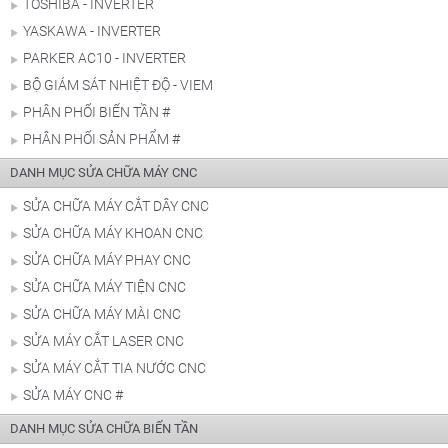
TOSHIBA - INVERTER
YASKAWA - INVERTER
PARKER AC10 - INVERTER
BỘ GIÁM SÁT NHIỆT ĐỘ - VIEM
PHÂN PHỐI BIẾN TẦN #
PHÂN PHỐI SẢN PHẨM #
DANH MỤC SỬA CHỮA MÁY CNC
SỬA CHỮA MÁY CẮT DÂY CNC
SỬA CHỮA MÁY KHOAN CNC
SỬA CHỮA MÁY PHAY CNC
SỬA CHỮA MÁY TIỆN CNC
SỬA CHỮA MÁY MÀI CNC
SỬA MÁY CẮT LASER CNC
SỬA MÁY CẮT TIA NƯỚC CNC
SỬA MÁY CNC #
DANH MỤC SỬA CHỮA BIẾN TẦN