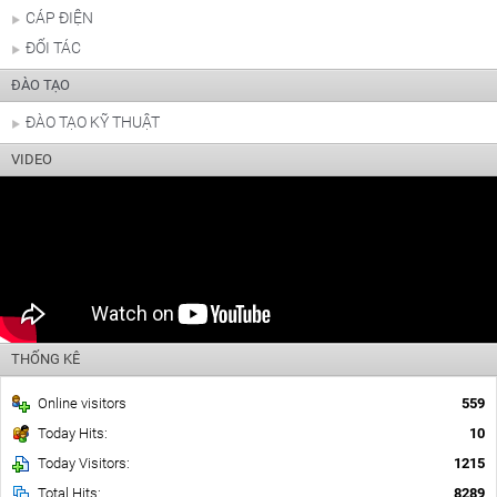
CÁP ĐIỆN
ĐỐI TÁC
ĐÀO TẠO
ĐÀO TẠO KỸ THUẬT
VIDEO
THỐNG KÊ
Online visitors
559
Today Hits:
10
Today Visitors:
1215
Total Hits:
8289