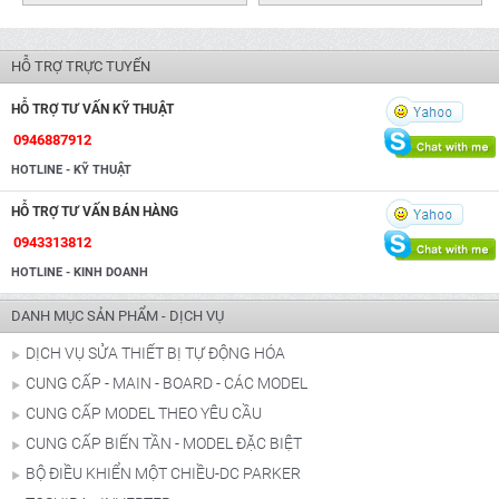
HỖ TRỢ TRỰC TUYẾN
HỖ TRỢ TƯ VẤN KỸ THUẬT
0946887912
HOTLINE - KỸ THUẬT
HỖ TRỢ TƯ VẤN BÁN HÀNG
0943313812
HOTLINE - KINH DOANH
DANH MỤC SẢN PHẨM - DỊCH VỤ
DỊCH VỤ SỬA THIẾT BỊ TỰ ĐỘNG HÓA
CUNG CẤP - MAIN - BOARD - CÁC MODEL
CUNG CẤP MODEL THEO YÊU CẦU
CUNG CẤP BIẾN TẦN - MODEL ĐẶC BIỆT
BỘ ĐIỀU KHIỂN MỘT CHIỀU-DC PARKER