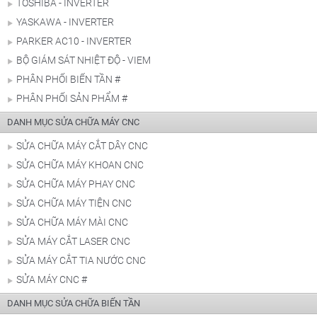
TOSHIBA - INVERTER
YASKAWA - INVERTER
PARKER AC10 - INVERTER
BỘ GIÁM SÁT NHIỆT ĐỘ - VIEM
PHÂN PHỐI BIẾN TẦN #
PHÂN PHỐI SẢN PHẨM #
DANH MỤC SỬA CHỮA MÁY CNC
SỬA CHỮA MÁY CẮT DÂY CNC
SỬA CHỮA MÁY KHOAN CNC
SỬA CHỮA MÁY PHAY CNC
SỬA CHỮA MÁY TIỆN CNC
SỬA CHỮA MÁY MÀI CNC
SỬA MÁY CẮT LASER CNC
SỬA MÁY CẮT TIA NƯỚC CNC
SỬA MÁY CNC #
DANH MỤC SỬA CHỮA BIẾN TẦN