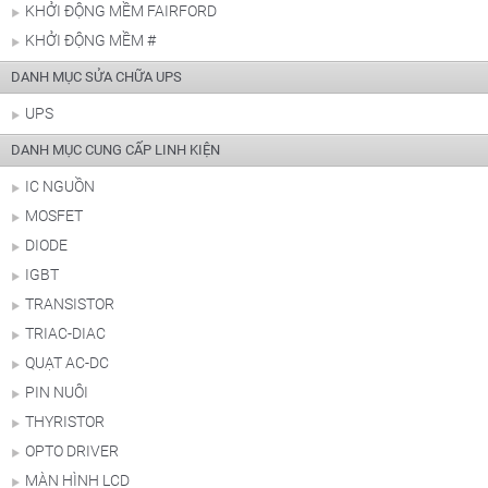
KHỞI ĐỘNG MỀM FAIRFORD
KHỞI ĐỘNG MỀM #
DANH MỤC SỬA CHỮA UPS
UPS
DANH MỤC CUNG CẤP LINH KIỆN
IC NGUỒN
MOSFET
DIODE
IGBT
TRANSISTOR
TRIAC-DIAC
QUẠT AC-DC
PIN NUÔI
THYRISTOR
OPTO DRIVER
MÀN HÌNH LCD