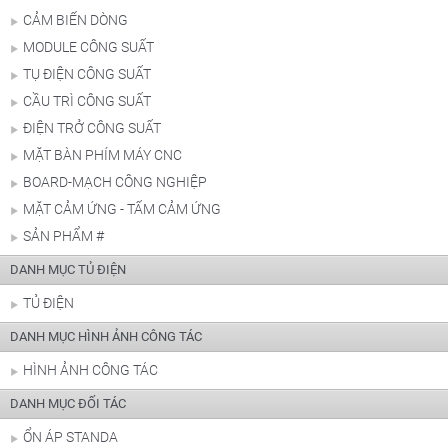
CẢM BIẾN DÒNG
MODULE CÔNG SUẤT
TỤ ĐIỆN CÔNG SUẤT
CẦU TRÌ CÔNG SUẤT
ĐIỆN TRỞ CÔNG SUẤT
MẶT BÀN PHÍM MÁY CNC
BOARD-MẠCH CÔNG NGHIỆP
MẶT CẢM ỨNG - TẤM CẢM ỨNG
SẢN PHẨM #
DANH MỤC TỦ ĐIỆN
TỦ ĐIỆN
DANH MỤC HÌNH ẢNH CÔNG TÁC
HÌNH ẢNH CÔNG TÁC
DANH MỤC ĐỐI TÁC
ỔN ÁP STANDA