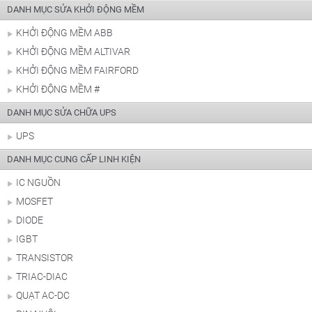
DANH MỤC SỬA KHỞI ĐỘNG MỀM
KHỞI ĐỘNG MỀM ABB
KHỞI ĐỘNG MỀM ALTIVAR
KHỞI ĐỘNG MỀM FAIRFORD
KHỞI ĐỘNG MỀM #
DANH MỤC SỬA CHỮA UPS
UPS
DANH MỤC CUNG CẤP LINH KIỆN
IC NGUỒN
MOSFET
DIODE
IGBT
TRANSISTOR
TRIAC-DIAC
QUẠT AC-DC