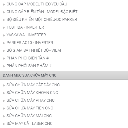
CUNG CẤP MODEL THEO YÊU CẦU
CUNG CẤP BIẾN TẦN - MODEL ĐẶC BIỆT
BỘ ĐIỀU KHIỂN MỘT CHIỀU-DC PARKER
TOSHIBA - INVERTER
YASKAWA - INVERTER
PARKER AC10 - INVERTER
BỘ GIÁM SÁT NHIỆT ĐỘ - VIEM
PHÂN PHỐI BIẾN TẦN #
PHÂN PHỐI SẢN PHẨM #
DANH MỤC SỬA CHỮA MÁY CNC
SỬA CHỮA MÁY CẮT DÂY CNC
SỬA CHỮA MÁY KHOAN CNC
SỬA CHỮA MÁY PHAY CNC
SỬA CHỮA MÁY TIỆN CNC
SỬA CHỮA MÁY MÀI CNC
SỬA MÁY CẮT LASER CNC