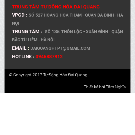
TRUNG TÂM TỰ ĐỘNG HÓA ĐẠI QUANG
VPGD :
SỐ 527 HOÀNG HOA THÁM
-
QUẬN BA ĐÌNH
-
HÀ
NỘI
TRUNG TÂM
:
135
-
SỐ
THÔN LỘC
XUÂN ĐỈNH - QUẬN
BẮC TỪ LIÊM - HÀ NỘI
EMAIL
:
DAIQUANGHTPT@GMAIL.COM
HOTLINE
:
0946887912
© Copyright 2017 Tự Động Hóa Đại Quang
Thiết kế bởi
Tâm Nghĩa