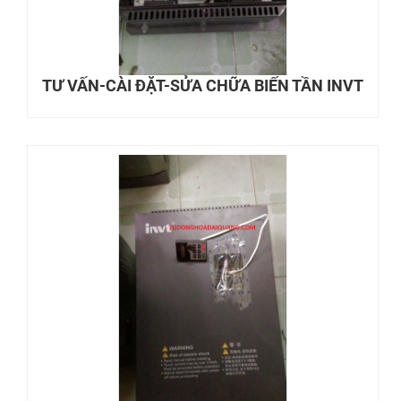
TƯ VẤN-CÀI ĐẶT-SỬA CHỮA BIẾN TẦN INVT