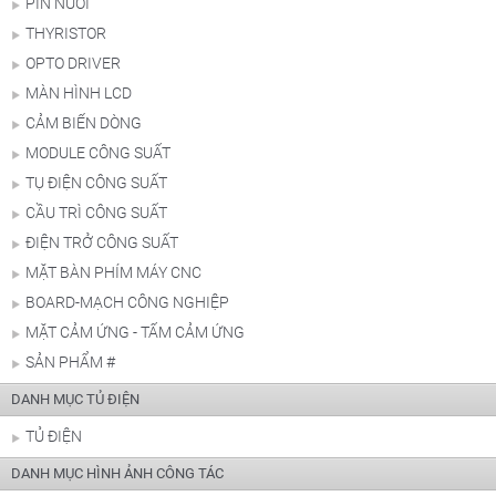
PIN NUÔI
THYRISTOR
OPTO DRIVER
MÀN HÌNH LCD
CẢM BIẾN DÒNG
MODULE CÔNG SUẤT
TỤ ĐIỆN CÔNG SUẤT
CẦU TRÌ CÔNG SUẤT
ĐIỆN TRỞ CÔNG SUẤT
MẶT BÀN PHÍM MÁY CNC
BOARD-MẠCH CÔNG NGHIỆP
MẶT CẢM ỨNG - TẤM CẢM ỨNG
SẢN PHẨM #
DANH MỤC TỦ ĐIỆN
TỦ ĐIỆN
DANH MỤC HÌNH ẢNH CÔNG TÁC