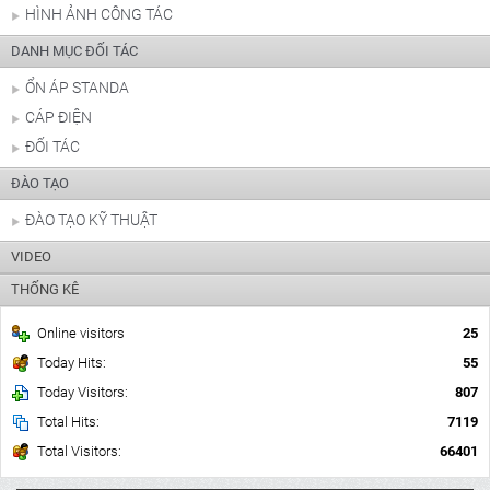
HÌNH ẢNH CÔNG TÁC
DANH MỤC ĐỐI TÁC
ỔN ÁP STANDA
CÁP ĐIỆN
ĐỐI TÁC
ĐÀO TẠO
ĐÀO TẠO KỸ THUẬT
VIDEO
THỐNG KÊ
Online visitors
25
Today Hits:
55
Today Visitors:
807
Total Hits:
7119
Total Visitors:
66401