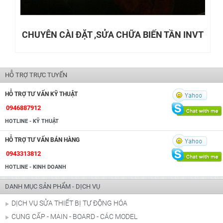
CHUYÊN CÀI ĐẶT ,SỬA CHỮA BIẾN TẦN INVT
HỖ TRỢ TRỰC TUYẾN
HỖ TRỢ TƯ VẤN KỸ THUẬT
0946887912
HOTLINE - KỸ THUẬT
HỖ TRỢ TƯ VẤN BÁN HÀNG
0943313812
HOTLINE - KINH DOANH
DANH MỤC SẢN PHẨM - DỊCH VỤ
DỊCH VỤ SỬA THIẾT BỊ TỰ ĐỘNG HÓA
CUNG CẤP - MAIN - BOARD - CÁC MODEL