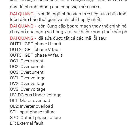
đầy đủ nhanh chóng cho công việc sửa chữa.
ĐẠI QUANG -
với đội ngũ nhân viên trực tiếp sửa chữa khô
luôn đảm bảo thời gian và chi phí hợp lý nhất.
ĐẠI QUANG -
còn Cung cấp board mạch thay thế chính hã
cháy nổ quá nặng và hỏng vi điều khiển không thể khắc p
ĐẠI QUANG -
đã sửa được tất cả các mã lỗi sau:
OUT1: IGBT phase U fault
OUT2: IGBT phase V fault
OUT3: IGBT phase W fault
OC1: Overcurrent
OC2: Overcurrent
OC3: Overcurrent
OV1: Over voltage
OV2: Over voltage
OV3: Over voltage
UV: DC bus Under-voltage
OL1: Motor overload
OL2: Inverter overload
SPI: Input phase failure
SPO: Output phase failure
EF: External fault